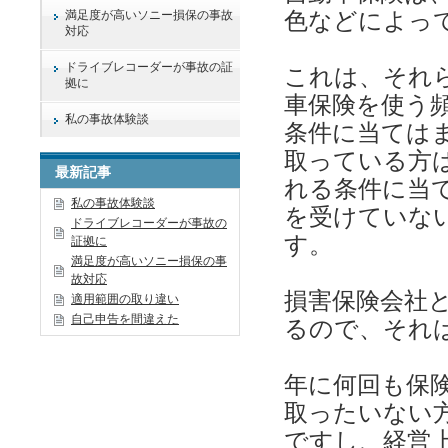
色などによっ
満足度が高いソニー損保の事故
対応
ドライブレコーダーが事故の証
これは、それ
拠に
車保険を使う
私の事故体験談
条件に当ては
取っている方
最新記事
れる条件に当
私の事故体験談
を受けていな
ドライブレコーダーが事故の
す。
証拠に
満足度が高いソニー損保の事
故対応
損害保険会社
適用範囲の取り違い
自己申告を間違えた
るので、それ
年に何回も保
取ったいない
ですし、経営